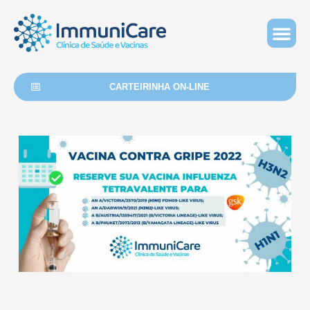
Ir
para
o
BLOG E 
conteúdo
CARTEIRINHA ON-LINE