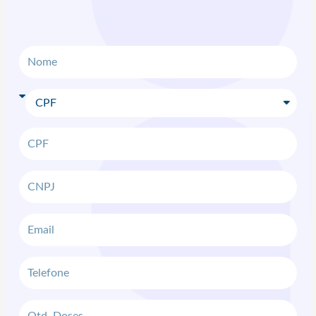
Nome
CPF
ou
CNPJ
CPF
CNPJ
Email
Telefone
Qtd.