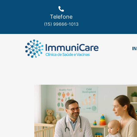
Ir
para
Telefone
o
(15) 99666-1013
conteúdo
IN