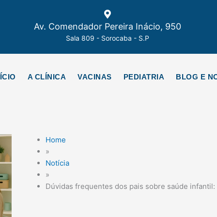
Av. Comendador Pereira Inácio, 950
Sala 809 - Sorocaba - S.P
ÍCIO
A CLÍNICA
VACINAS
PEDIATRIA
BLOG E NO
Home
»
Notícia
»
Dúvidas frequentes dos pais sobre saúde infantil: