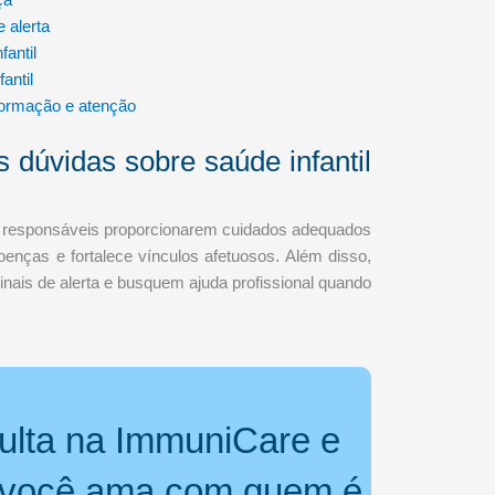
 alerta
antil
antil
nformação e atenção
s dúvidas sobre saúde infantil
 os responsáveis proporcionarem cuidados adequados
 doenças e fortalece vínculos afetuosos. Além disso,
sinais de alerta e busquem ajuda profissional quando
ulta na ImmuniCare e
 você ama com quem é