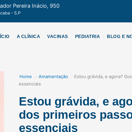
dor Pereira Inácio, 950
ocaba - S.P
ÍCIO
A CLÍNICA
VACINAS
PEDIATRIA
BLOG E NO
»
»
Home
Amamentação
Estou grávida, e agora? Gu
essenciais
Estou grávida, e ag
dos primeiros pass
essenciais