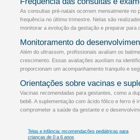
Frequência das consultas e exam
As consultas pré-natais ocorrem mensalmente no p
frequência no último trimestre. Nelas são realizad
monitorar a evolução da gestação e preparar para o
Monitoramento do desenvolviment
Além do ultrassom, profissionais avaliam os batim
crescimento. Essas avaliações auxiliam na identif
proporcionam um acompanhamento tranquilo e segu
Orientações sobre vacinas e sup
Vacinas recomendadas para gestantes, como a dupl
bebê. A suplementação com ácido fólico e ferro é i
comprometer a saúde da gestante e o desenvolvime
Telas e infância: recomendações pediátricas para
crianças de 0 a 6 anos