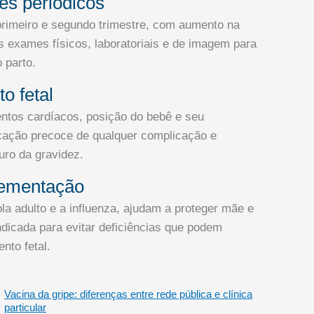
es periódicos
rimeiro e segundo trimestre, com aumento na
os exames físicos, laboratoriais e de imagem para
 parto.
o fetal
entos cardíacos, posição do bebê e seu
icação precoce de qualquer complicação e
ro da gravidez.
lementação
a adulto e a influenza, ajudam a proteger mãe e
ndicada para evitar deficiências que podem
nto fetal.
Vacina da gripe: diferenças entre rede pública e clínica
particular